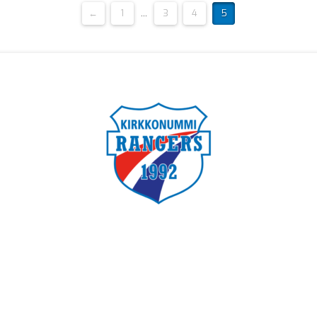
←
1
...
3
4
5