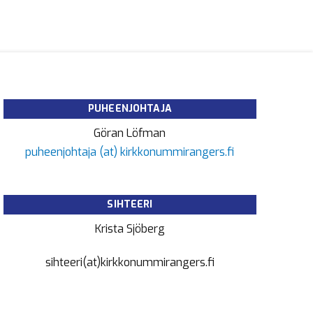
PUHEENJOHTAJA
Göran Löfman
puheenjohtaja (at) kirkkonummirangers.fi
SIHTEERI
Krista Sjöberg
sihteeri(at)kirkkonummirangers.fi