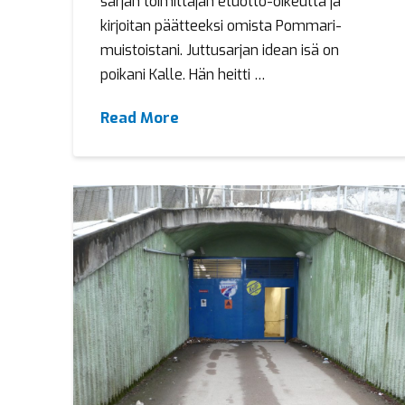
sarjan toimittajan etuotto-oikeutta ja
kirjoitan päätteeksi omista Pommari-
muistoistani. Juttusarjan idean isä on
poikani Kalle. Hän heitti …
Read More