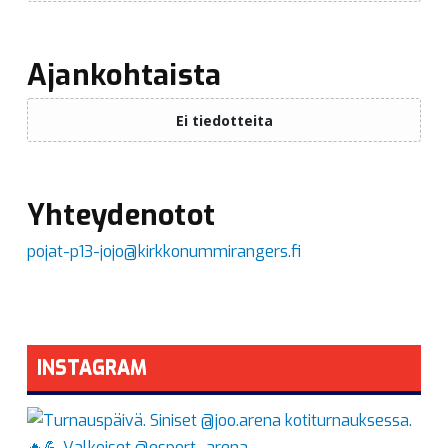
Ajankohtaista
Yhteydenotot
pojat-p13-jojo@kirkkonummirangers.fi
INSTAGRAM