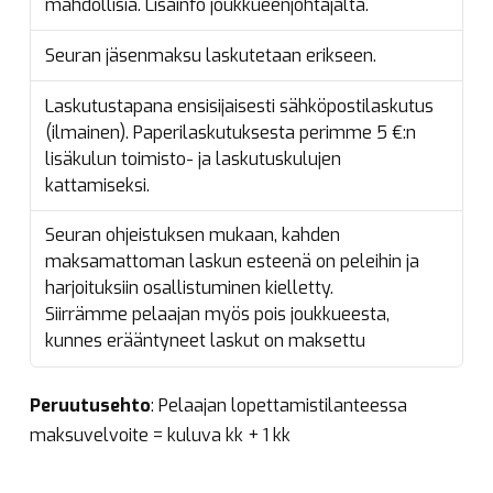
mahdollisia. Lisäinfo joukkueenjohtajalta.
Seuran jäsenmaksu laskutetaan erikseen.
Laskutustapana ensisijaisesti sähköpostilaskutus
(ilmainen). Paperilaskutuksesta perimme 5 €:n
lisäkulun toimisto- ja laskutuskulujen
kattamiseksi.
Seuran ohjeistuksen mukaan, kahden
maksamattoman laskun esteenä on peleihin ja
harjoituksiin osallistuminen kielletty.
Siirrämme pelaajan myös pois joukkueesta,
kunnes erääntyneet laskut on maksettu
Peruutusehto
: Pelaajan lopettamistilanteessa
maksuvelvoite = kuluva kk + 1 kk