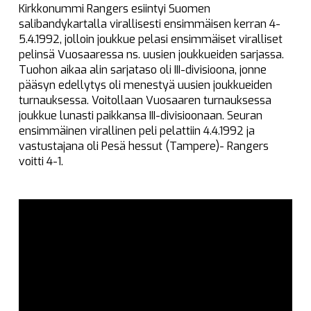
Kirkkonummi Rangers esiintyi Suomen
salibandykartalla virallisesti ensimmäisen kerran 4-
5.4.1992, jolloin joukkue pelasi ensimmäiset viralliset
pelinsä Vuosaaressa ns. uusien joukkueiden sarjassa.
Tuohon aikaa alin sarjataso oli III-divisioona, jonne
pääsyn edellytys oli menestyä uusien joukkueiden
turnauksessa. Voitollaan Vuosaaren turnauksessa
joukkue lunasti paikkansa III-divisioonaan. Seuran
ensimmäinen virallinen peli pelattiin 4.4.1992 ja
vastustajana oli Pesä hessut (Tampere)- Rangers
voitti 4-1.