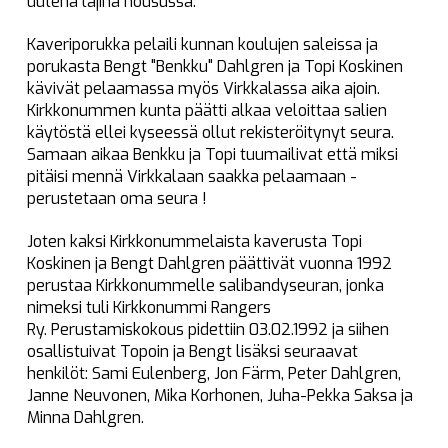
uutena lajina nousussa.
Kaveriporukka pelaili kunnan koulujen saleissa ja
porukasta Bengt "Benkku" Dahlgren ja Topi Koskinen
kävivät pelaamassa myös Virkkalassa aika ajoin.
Kirkkonummen kunta päätti alkaa veloittaa salien
käytöstä ellei kyseessä ollut rekisteröitynyt seura.
Samaan aikaa Benkku ja Topi tuumailivat että miksi
pitäisi mennä Virkkalaan saakka pelaamaan -
perustetaan oma seura !
Joten kaksi Kirkkonummelaista kaverusta Topi
Koskinen ja Bengt Dahlgren päättivät vuonna 1992
perustaa Kirkkonummelle salibandyseuran, jonka
nimeksi tuli Kirkkonummi Rangers
Ry.
Perustamiskokous pidettiin 03.02.1992 ja siihen
osallistuivat Topoin ja Bengt lisäksi seuraavat
henkilöt: Sami Eulenberg, Jon Färm, Peter Dahlgren,
Janne Neuvonen, Mika Korhonen, Juha-Pekka Saksa ja
Minna Dahlgren.