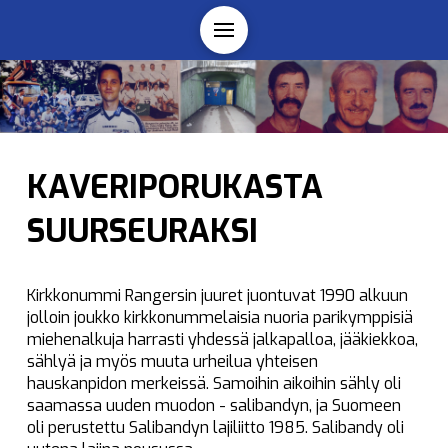
KAVERIPORUKASTA
SUURSEURAKSI
Kirkkonummi Rangersin juuret juontuvat 1990 alkuun
jolloin joukko kirkkonummelaisia nuoria parikymppisiä
miehenalkuja harrasti yhdessä jalkapalloa, jääkiekkoa,
sählyä ja myös muuta urheilua yhteisen
hauskanpidon merkeissä. Samoihin aikoihin sähly oli
saamassa uuden muodon - salibandyn, ja Suomeen
oli perustettu Salibandyn lajiliitto 1985. Salibandy oli