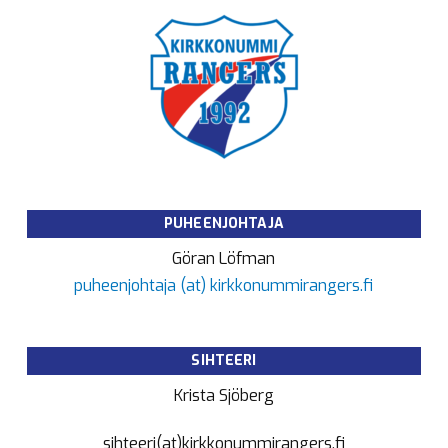
PUHEENJOHTAJA
Göran Löfman
puheenjohtaja (at) kirkkonummirangers.fi
SIHTEERI
Krista Sjöberg
sihteeri(at)kirkkonummirangers.fi