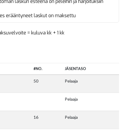
an laskun esteenä on peleihin ja harjoituksiin
nes erääntyneet laskut on maksettu
ksuvelvoite = kuluva kk + 1 kk