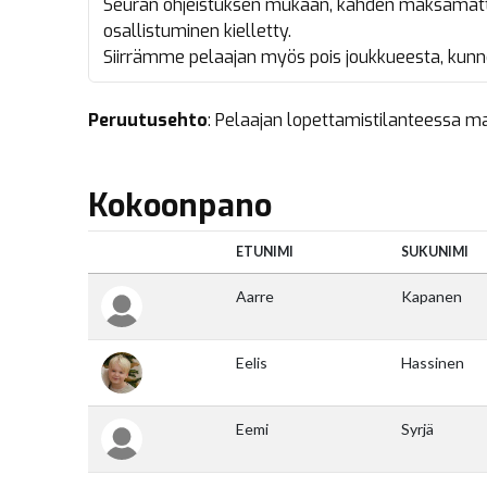
Seuran ohjeistuksen mukaan, kahden maksamattom
osallistuminen kielletty.
Siirrämme pelaajan myös pois joukkueesta, kun
Peruutusehto
: Pelaajan lopettamistilanteessa ma
Kokoonpano