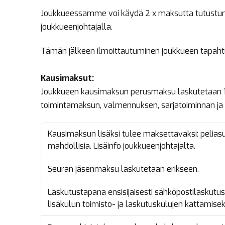
Joukkueessamme voi käydä 2 x maksutta tutustu
joukkueenjohtajalla.
Tämän jälkeen ilmoittautuminen joukkueen tapaht
Kausimaksut:
Joukkueen kausimaksun perusmaksu laskutetaan 14
toimintamaksun, valmennuksen, sarjatoiminnan ja 
Kausimaksun lisäksi tulee maksettavaksi: peliasu
mahdollisia. Lisäinfo joukkueenjohtajalta.
Seuran jäsenmaksu laskutetaan erikseen.
Laskutustapana ensisijaisesti sähköpostilaskutu
lisäkulun toimisto- ja laskutuskulujen kattamisek