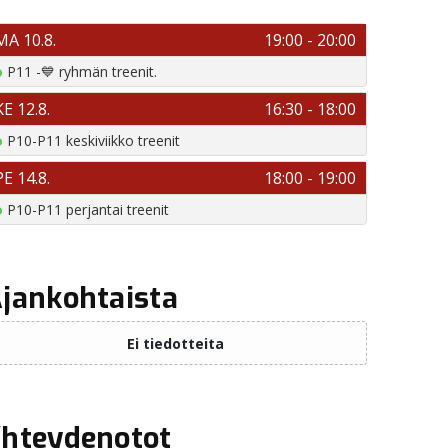
jankohtaista
hteydenotot