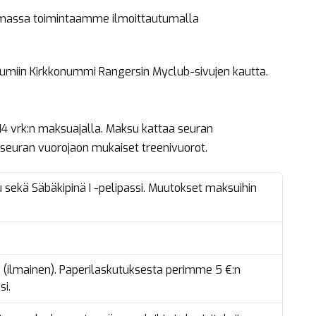
massa toimintaamme ilmoittautumalla
umiin Kirkkonummi Rangersin Myclub-sivujen kautta.
 vrk:n maksuajalla. Maksu kattaa seuran
seuran vuorojaon mukaiset treenivuorot.
 sekä Säbäkipinä I -pelipassi. Muutokset maksuihin
s (ilmainen). Paperilaskutuksesta perimme 5 €:n
si.