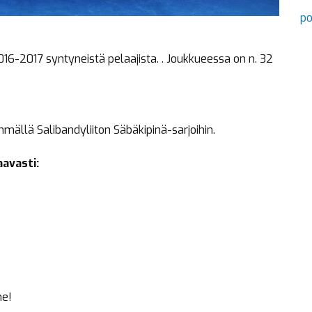
po
6-2017 syntyneistä pelaajista. . Joukkueessa on n. 32
ällä Salibandyliiton Säbäkipinä-sarjoihin.
avasti:
me!