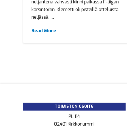
neljäntenä vahvasti kiinni paikassa F-liigan
karsintoihin. Klemetti oli pisteillä otteluista
neljässä, …
Read More
TOIMISTON OSOITE
PL 114
02401 Kirkkonummi