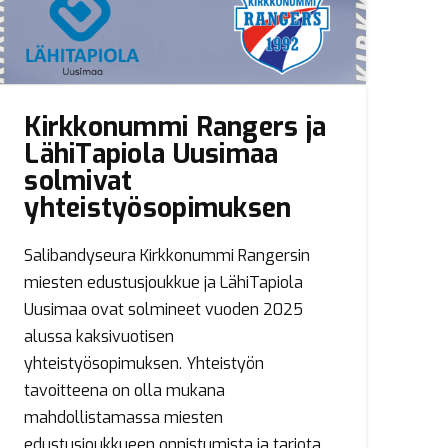
Kirkkonummi Rangers ja
LähiTapiola Uusimaa
solmivat
yhteistyösopimuksen
Salibandyseura Kirkkonummi Rangersin
miesten edustusjoukkue ja LähiTapiola
Uusimaa ovat solmineet vuoden 2025
alussa kaksivuotisen
yhteistyösopimuksen. Yhteistyön
tavoitteena on olla mukana
mahdollistamassa miesten
edustusjoukkueen onnistumista ja tarjota