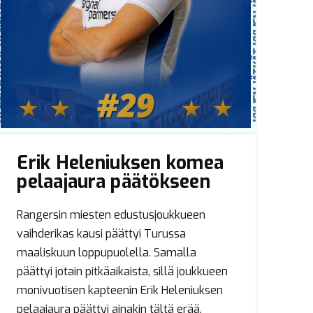
Erik Heleniuksen komea
pelaajaura päätökseen
Rangersin miesten edustusjoukkueen
vaihderikas kausi päättyi Turussa
maaliskuun loppupuolella. Samalla
päättyi jotain pitkäaikaista, sillä joukkueen
monivuotisen kapteenin Erik Heleniuksen
pelaajaura päättyi ainakin tältä erää.