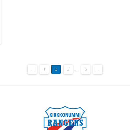
←
1
2
3
...
6
→