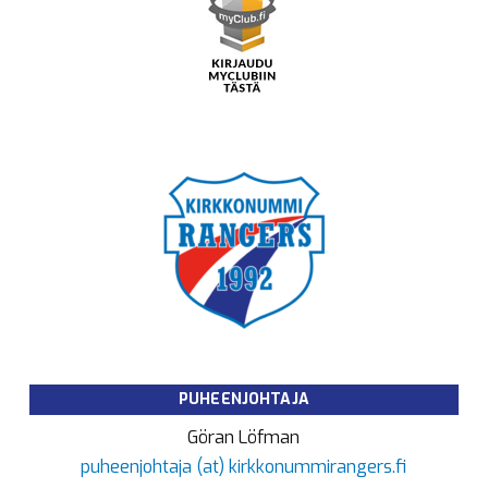
PUHEENJOHTAJA
Göran Löfman
puheenjohtaja (at) kirkkonummirangers.fi