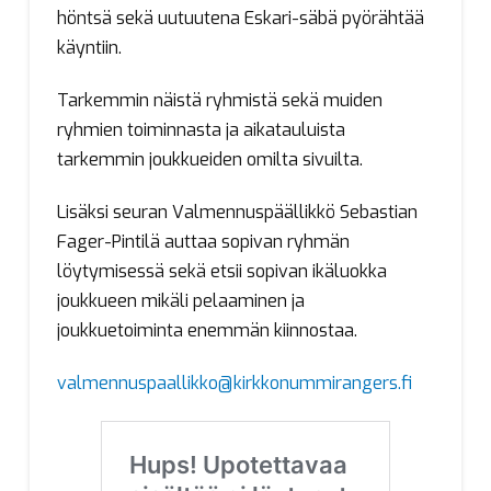
höntsä sekä uutuutena Eskari-säbä pyörähtää
käyntiin.
Tarkemmin näistä ryhmistä sekä muiden
ryhmien toiminnasta ja aikatauluista
tarkemmin joukkueiden omilta sivuilta.
Lisäksi seuran Valmennuspäällikkö Sebastian
Fager-Pintilä auttaa sopivan ryhmän
löytymisessä sekä etsii sopivan ikäluokka
joukkueen mikäli pelaaminen ja
joukkuetoiminta enemmän kiinnostaa.
valmennuspaallikko@kirkkonummirangers.fi