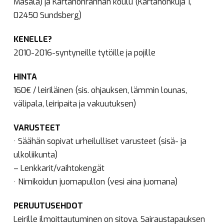
Masala) ja Kartanonrannan koulu (Kartanonkuja 1,
02450 Sundsberg)
KENELLE?
2010-2016-syntyneille tytöille ja pojille
HINTA
160€ / leiriläinen (sis. ohjauksen, lämmin lounas,
välipala, leiripaita ja vakuutuksen)
VARUSTEET
· Säähän sopivat urheilulliset varusteet (sisä- ja
ulkoliikunta)
– Lenkkarit/vaihtokengät
· Nimikoidun juomapullon (vesi aina juomana)
PERUUTUSEHDOT
Leirille ilmoittautuminen on sitova. Sairaustapauksen