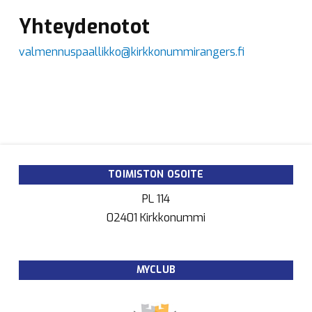
Yhteydenotot
valmennuspaallikko@kirkkonummirangers.fi
TOIMISTON OSOITE
PL 114
02401 Kirkkonummi
MYCLUB