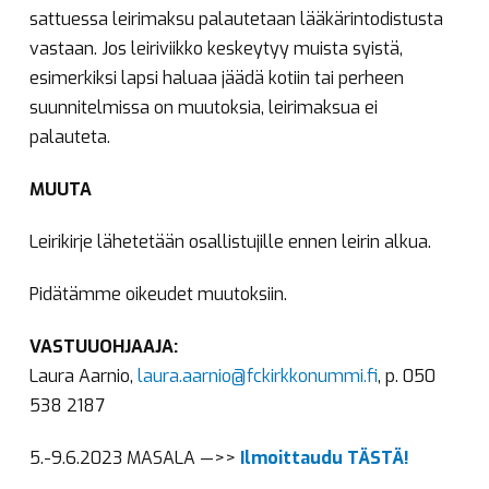
sattuessa leirimaksu palautetaan lääkärintodistusta
vastaan. Jos leiriviikko keskeytyy muista syistä,
esimerkiksi lapsi haluaa jäädä kotiin tai perheen
suunnitelmissa on muutoksia, leirimaksua ei
palauteta.
MUUTA
Leirikirje lähetetään osallistujille ennen leirin alkua.
Pidätämme oikeudet muutoksiin.
VASTUUOHJAAJA:
Laura Aarnio,
laura.aarnio@fckirkkonummi.fi
, p. 050
538 2187
5.-9.6.2023 MASALA —>>
Ilmoittaudu TÄSTÄ!