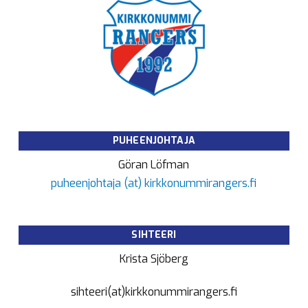
PUHEENJOHTAJA
Göran Löfman
puheenjohtaja (at) kirkkonummirangers.fi
SIHTEERI
Krista Sjöberg
sihteeri(at)kirkkonummirangers.fi