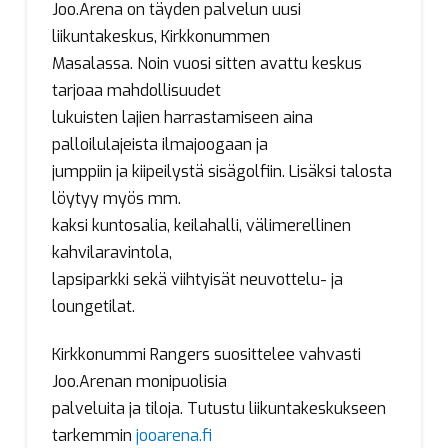
Joo.Arena on täyden palvelun uusi
liikuntakeskus, Kirkkonummen
Masalassa. Noin vuosi sitten avattu keskus
tarjoaa mahdollisuudet
lukuisten lajien harrastamiseen aina
palloilulajeista ilmajoogaan ja
jumppiin ja kiipeilystä sisägolfiin. Lisäksi talosta
löytyy myös mm.
kaksi kuntosalia, keilahalli, välimerellinen
kahvilaravintola,
lapsiparkki sekä viihtyisät neuvottelu- ja
loungetilat.
Kirkkonummi Rangers suosittelee vahvasti
Joo.Arenan monipuolisia
palveluita ja tiloja. Tutustu liikuntakeskukseen
tarkemmin
jooarena.fi