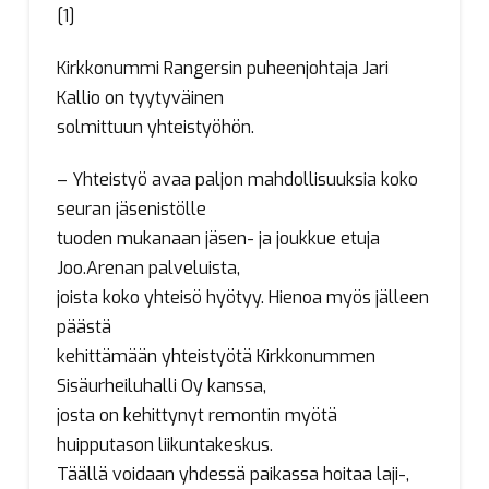
[1]
Kirkkonummi Rangersin puheenjohtaja Jari
Kallio on tyytyväinen
solmittuun yhteistyöhön.
– Yhteistyö avaa paljon mahdollisuuksia koko
seuran jäsenistölle
tuoden mukanaan jäsen- ja joukkue etuja
Joo.Arenan palveluista,
joista koko yhteisö hyötyy. Hienoa myös jälleen
päästä
kehittämään yhteistyötä Kirkkonummen
Sisäurheiluhalli Oy kanssa,
josta on kehittynyt remontin myötä
huipputason liikuntakeskus.
Täällä voidaan yhdessä paikassa hoitaa laji-,