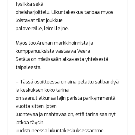
fysiikka sekä
oheisharjoittelu. Liikuntakeskus tarjoaa myös
loistavat tilat joukkue
palavereille, leireille jne.
Myös Joo.Arenan markkinoinnista ja
kumppanuuksista vastaava Veera
Setälä on mielissään alkavasta yhteisestä
taipaleesta.
– Tässä osoitteessa on aina pelattu salibandyä
ja keskuksen koko tarina
on saanut alkunsa lajin parista parikymmentä
vuotta sitten, joten
luontevaa ja mahtavaa on, että tarina saa nyt
jatkoa täysin
uudistuneessa liikuntakeskuksessamme.