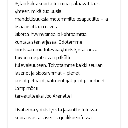
Kylän kaksi suurta toimijaa palaavat taas
yhteen, mikä tuo uusia
mahdollisuuksia molemmille osapuolille – ja
lisää osaltaan myös
liikettä, hyvinvointia ja kohtaamisia
kuntalaisten arjessa. Odotamme
innoissamme tulevaa yhteistyötä, jonka
toivomme jatkuvan pitkälle
tulevaisuuteen. Toivotamme kaikki seuran
jäsenet ja sidosryhmät – pienet
ja isot pelaajat, valmentajat, jojot ja perheet –
lämpimästi
tervetulleeksi Joo.Arenalle!
Lisätietoa yhteistyöstä jäsenille tulossa
seuraavassa jäsen- ja joukkueinfossa.